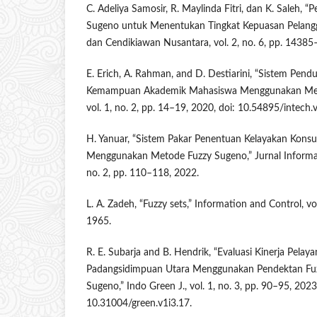
C. Adeliya Samosir, R. Maylinda Fitri, dan K. Saleh, 
Sugeno untuk Menentukan Tingkat Kepuasan Pelangga
dan Cendikiawan Nusantara, vol. 2, no. 6, pp. 1438
E. Erich, A. Rahman, and D. Destiarini, “Sistem Pen
Kemampuan Akademik Mahasiswa Menggunakan Metod
vol. 1, no. 2, pp. 14–19, 2020, doi: 10.54895/intech.
H. Yanuar, “Sistem Pakar Penentuan Kelayakan Kons
Menggunakan Metode Fuzzy Sugeno,” Jurnal Informat
no. 2, pp. 110–118, 2022.
L. A. Zadeh, “Fuzzy sets,” Information and Control, vo
1965.
R. E. Subarja and B. Hendrik, “Evaluasi Kinerja Pel
Padangsidimpuan Utara Menggunakan Pendektan Fuz
Sugeno,” Indo Green J., vol. 1, no. 3, pp. 90–95, 2023
10.31004/green.v1i3.17.