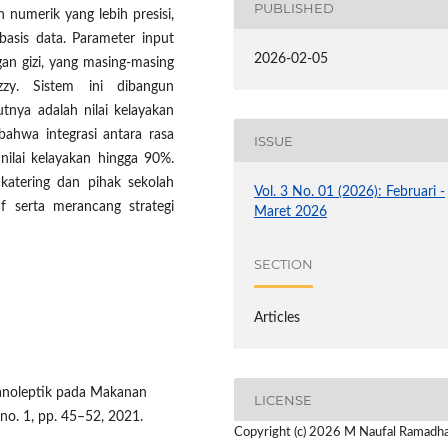
PUBLISHED
numerik yang lebih presisi,
asis data. Parameter input
2026-02-05
an gizi, yang masing-masing
zy. Sistem ini dibangun
tnya adalah nilai kelayakan
bahwa integrasi antara rasa
ISSUE
nilai kelayakan hingga 90%.
katering dan pihak sekolah
Vol. 3 No. 01 (2026): Februari -
f serta merancang strategi
Maret 2026
SECTION
Articles
ganoleptik pada Makanan
LICENSE
 no. 1, pp. 45–52, 2021.
Copyright (c) 2026 M Naufal Ramadha