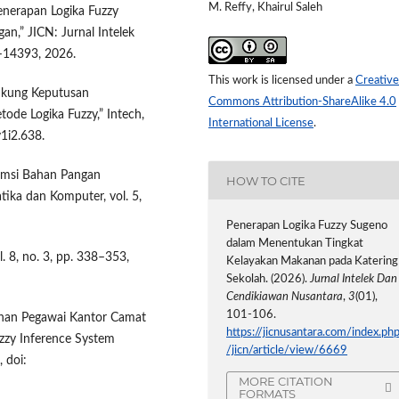
M. Reffy, Khairul Saleh
“Penerapan Logika Fuzzy
n,” JICN: Jurnal Intelek
5–14393, 2026.
This work is licensed under a
Creative
dukung Keputusan
Commons Attribution-ShareAlike 4.0
e Logika Fuzzy,” Intech,
International License
.
v1i2.638.
umsi Bahan Pangan
HOW TO CITE
ika dan Komputer, vol. 5,
Penerapan Logika Fuzzy Sugeno
dalam Menentukan Tingkat
l. 8, no. 3, pp. 338–353,
Kelayakan Makanan pada Katering
Sekolah. (2026).
Jurnal Intelek Dan
Cendikiawan Nusantara
,
3
(01),
101-106.
ayanan Pegawai Kantor Camat
https://jicnusantara.com/index.ph
zy Inference System
/jicn/article/view/6669
, doi:
MORE CITATION
FORMATS