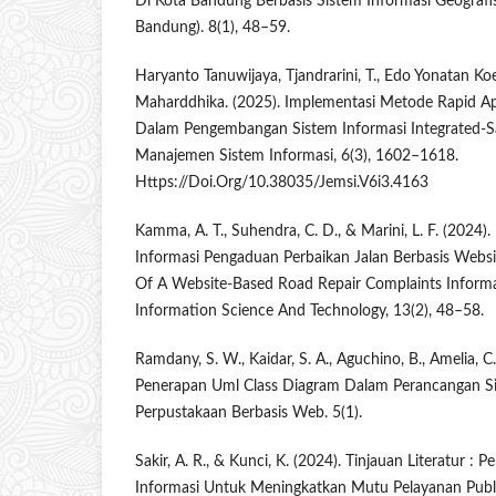
Di Kota Bandung Berbasis Sistem Informasi Geografis
Bandung). 8(1), 48–59.
Haryanto Tanuwijaya, Tjandrarini, T., Edo Yonatan Ko
Maharddhika. (2025). Implementasi Metode Rapid A
Dalam Pengembangan Sistem Informasi Integrated-Sa
Manajemen Sistem Informasi, 6(3), 1602–1618.
Https://Doi.Org/10.38035/Jemsi.V6i3.4163
Kamma, A. T., Suhendra, C. D., & Marini, L. F. (2024
Informasi Pengaduan Perbaikan Jalan Berbasis Web
Of A Website-Based Road Repair Complaints Informa
Information Science And Technology, 13(2), 48–58.
Ramdany, S. W., Kaidar, S. A., Aguchino, B., Amelia, C.,
Penerapan Uml Class Diagram Dalam Perancangan Si
Perpustakaan Berbasis Web. 5(1).
Sakir, A. R., & Kunci, K. (2024). Tinjauan Literatur :
Informasi Untuk Meningkatkan Mutu Pelayanan Publi