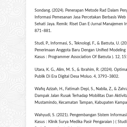
Sondang. (2024). Penerapan Metode Rad Dalam Pe
Informasi Pemesanan Jasa Percetakan Berbasis Web
Sehati Jaya. Remik: Riset Dan E-Jurnal Manajemen I
871–881.
Studi, P., Informasi, S., Teknologi, F., & Battuta, U. 
Penerimaan Anggota Baru Dengan Unified Modeling L
Kasus : Programmer Association Of Battuta ). 12, 1
Utara, K. G., Alim, M. S., & Ibrahim, R. (2024). Optima
Publik Di Era Digital Desa Moluo. 4, 3793–3802.
Wafiq Azizah, H., Fatimah Depi, S., Nabila, Z., & Zahr
Dampak Jalan Rusak Terhadap Mobilitas Dan Aktivit
Mustamindo, Kecamatan Tampan, Kabupaten Kampar,
Wahyudi, S. (2021). Pengembangan Sistem Informasi 
Kasus : Klinik Surya Medika Pasir Pengaraian ) ( Stud