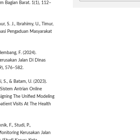
 Bagian Barat. 1(1), 112–
r, S. J., Ibrahimy, U., Timur,
formasi Pengaduan Masyarakat
Palembang, F. (2024).
rusakan Jalan Di Dinas
(9), 576–582.
si, S., & Batam, U. (2023).
Sistem Antrian Online
igning The Unified Modeling
ient Visits At The Health
ik, F., Studi, P.,
Monitoring Kerusakan Jalan