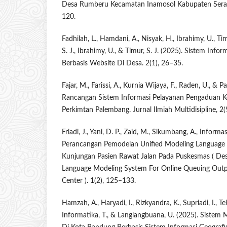
Desa Rumberu Kecamatan Inamosol Kabupaten Seram
120.
Fadhilah, L., Hamdani, A., Nisyak, H., Ibrahimy, U., Timu
S. J., Ibrahimy, U., & Timur, S. J. (2025). Sistem In
Berbasis Website Di Desa. 2(1), 26–35.
Fajar, M., Farissi, A., Kurnia Wijaya, F., Raden, U., & 
Rancangan Sistem Informasi Pelayanan Pengaduan Ke
Perkimtan Palembang. Jurnal Ilmiah Multidisipline, 2
Friadi, J., Yani, D. P., Zaid, M., Sikumbang, A., Informa
Perancangan Pemodelan Unified Modeling Language 
Kunjungan Pasien Rawat Jalan Pada Puskesmas ( Des
Language Modeling System For Online Queuing Outpat
Center ). 1(2), 125–133.
Hamzah, A., Haryadi, I., Rizkyandra, K., Supriadi, I., Tekn
Informatika, T., & Langlangbuana, U. (2025). Sistem 