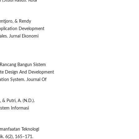
 (Studi Kasus: Kota
entjoro, & Rendy
pplication Development
les. Jurnal Ekonomi
). Rancang Bangun Sistem
site Design And Development
tion System. Journal Of
 & Putri, A. (N.D.).
stem Informasi
 Pemanfaatan Teknologi
k. 6(2), 165–171.