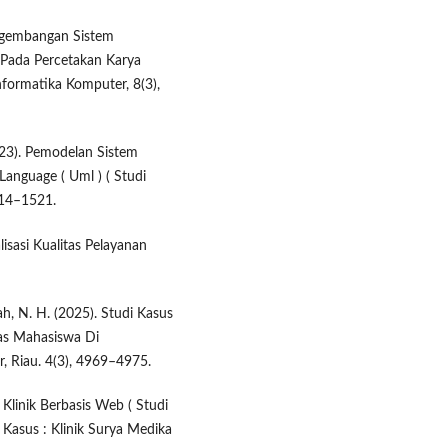
ngembangan Sistem
 Pada Percetakan Karya
nformatika Komputer, 8(3),
(2023). Pemodelan Sistem
anguage ( Uml ) ( Studi
514–1521.
lisasi Kualitas Pelayanan
ah, N. H. (2025). Studi Kasus
as Mahasiswa Di
 Riau. 4(3), 4969–4975.
Klinik Berbasis Web ( Studi
i Kasus : Klinik Surya Medika