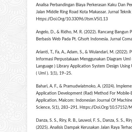
Analisa Perbandingan Biaya Perkerasan Kaku Dan Pe
Jalan Middle Ring Road Kota Makassar. Jurnal Teknik 
Https://Doi.Org/10.33096/Jtsm.V5i1.13
Angelo, D., & Ridho, M. R. (2022). Rancang Bangun P
Berbasis Web Pada Pt. Gfsoft Indonesia. Jurnal Coma
Arianti, T., Fa, A., Adam, S., & Wulandari, M. (2022)
Informasi Perpustakaan Menggunakan Diagram Uml (
Language ) Library Application System Design Using
( Uml ). 1(1), 19–25.
Bahari, A. F., & Pramudwiatmoko, A. (2024). Implem
Application Development (Rad) Method For Mobile-
Application. Malcom: Indonesian Journal Of Machin
Science, 5(1), 283–291. Https://Doi.Org/10.57152/
Danza, S. S., Riry, R. B., Leuwol, F. S., Danza, S. S., Rir
(2025). Analisis Dampak Kerusakan Jalan Raya Terha