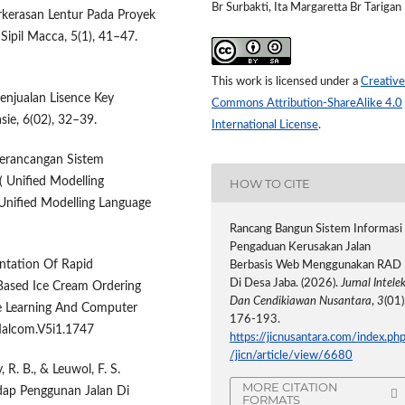
Br Surbakti, Ita Margaretta Br Tarigan
rkerasan Lentur Pada Proyek
Sipil Macca, 5(1), 41–47.
This work is licensed under a
Creative
enjualan Lisence Key
Commons Attribution-ShareAlike 4.0
sie, 6(02), 32–39.
International License
.
. Perancangan Sistem
 Unified Modelling
HOW TO CITE
 Unified Modelling Language
Rancang Bangun Sistem Informasi
Pengaduan Kerusakan Jalan
entation Of Rapid
Berbasis Web Menggunakan RAD
Di Desa Jaba. (2026).
Jurnal Intele
Based Ice Cream Ordering
Dan Cendikiawan Nusantara
,
3
(01)
e Learning And Computer
176-193.
Malcom.V5i1.1747
https://jicnusantara.com/index.ph
/jicn/article/view/6680
y, R. B., & Leuwol, F. S.
MORE CITATION
dap Penggunan Jalan Di
FORMATS