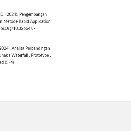
, A. D. (2024). Pengembangan
 Metode Rapid Application
Doi.Org/10.32664/J-
P. (2024). Analisa Perbandingan
k ( Waterfall , Prototype ,
d )). (4)