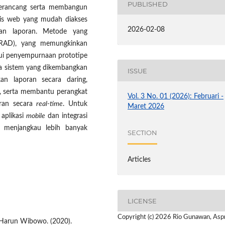
PUBLISHED
 merancang serta membangun
sis web yang mudah diakses
2026-02-08
aan laporan. Metode yang
RAD), yang memungkinkan
ui penyempurnaan prototipe
wa sistem yang dikembangkan
ISSUE
an laporan secara daring,
an, serta membantu perangkat
Vol. 3 No. 01 (2026): Februari -
oran secara
real-time
. Untuk
Maret 2026
aplikasi
mobile
dan integrasi
n menjangkau lebih banyak
SECTION
Articles
LICENSE
Copyright (c) 2026 Rio Gunawan, Asp
Harun Wibowo. (2020).