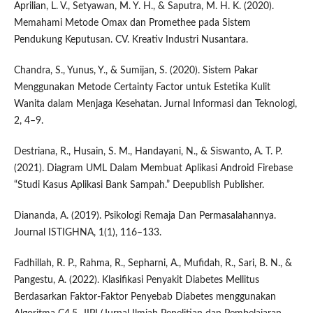
Aprilian, L. V., Setyawan, M. Y. H., & Saputra, M. H. K. (2020).
Memahami Metode Omax dan Promethee pada Sistem
Pendukung Keputusan. CV. Kreativ Industri Nusantara.
Chandra, S., Yunus, Y., & Sumijan, S. (2020). Sistem Pakar
Menggunakan Metode Certainty Factor untuk Estetika Kulit
Wanita dalam Menjaga Kesehatan. Jurnal Informasi dan Teknologi,
2, 4–9.
Destriana, R., Husain, S. M., Handayani, N., & Siswanto, A. T. P.
(2021). Diagram UML Dalam Membuat Aplikasi Android Firebase
“Studi Kasus Aplikasi Bank Sampah.” Deepublish Publisher.
Diananda, A. (2019). Psikologi Remaja Dan Permasalahannya.
Journal ISTIGHNA, 1(1), 116–133.
Fadhillah, R. P., Rahma, R., Sepharni, A., Mufidah, R., Sari, B. N., &
Pangestu, A. (2022). Klasifikasi Penyakit Diabetes Mellitus
Berdasarkan Faktor-Faktor Penyebab Diabetes menggunakan