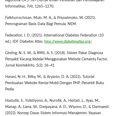
Algoritma C4.5. JIPI (Jurnal Ilmiah Penelitian dan Pembelajaran
Informatika), 7(4), 1265–1270.
Fatkhurrochman, Muin, M. A., & Priyoatmoko, W. (2021).
Pemrograman Basis Data Bagi Pemula. NEM.
Federation, I. D. (2021). International Diabetes Federation (10
ed.). IDF Diabetes Atlas.
http://www.diabetesatlas.org/
Ginting, N. S. W., & RMS, A. S. (2018). Sistem Pakar Diagnosa
Penyakit Kacang Kedelai Menggunakan Metode Certainty Factor.
Jurnal KomtekInfo, 5(2), 36–41
Harani, N. H., Rifky, M., & Aryanto, D. A. (2022). Tutorial
Pembuatan Website Rental Mobil Dengan PHP. Penerbit Buku
Pedia.
Hastutik, S., Yulistiyono, A., Nurofik, A., Hertati, L., Ilyas, M.,
Manap, A., Liana, W., Dwipayana, A. D., Wiyono, D., & Darmaesti.
(2022). Konsep Dasar Sistem Informasi Manajemen. Yayasan